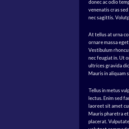
donec ac odio temp
venenatis cras sed 
nec sagittis. Volut
At tellus at urna 
ornare massa eget 
Vestibulum rhoncus 
nec feugiat in. Ut
ultrices gravida di
Mauris in aliquam 
Tellus in metus vul
lectus. Enim sed fa
laoreet sit amet c
Mauris pharetra et
placerat. Vulputate