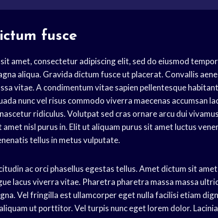
ictum fusce
sit amet, consectetur adipiscing elit, sed do eiusmod tempor 
gna aliqua. Gravida dictum fusce ut placerat. Convallis aenea
ssa vitae. A condimentum vitae sapien pellentesque habitant
uada nunc vel risus commodo viverra maecenas accumsan lac
ascetur ridiculus. Volutpat sed cras ornare arcu dui vivamus
 amet nisl purus in. Elit ut aliquam purus sit amet luctus vene
nenatis tellus in metus vulputate.
itudin ac orci phasellus egestas tellus. Amet dictum sit amet
gue lacus viverra vitae. Pharetra pharetra massa massa ultric
na. Vel fringilla est ullamcorper eget nulla facilisi etiam dig
aliquam ut porttitor. Vel turpis nunc eget lorem dolor. Lacinia