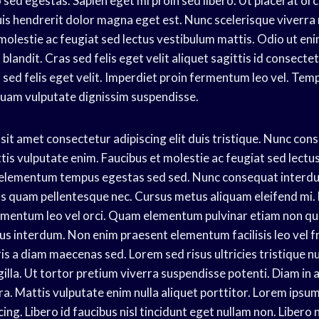
d egestas. Sapien eget mi proin sed libero. Ut placerat orci
uis hendrerit dolor magna eget est. Nunc scelerisque viverra 
molestie ac feugiat sed lectus vestibulum mattis. Odio ut eni
landit. Cras sed felis eget velit aliquet sagittis id consecte
 sed felis eget velit. Imperdiet proin fermentum leo vel. Te
quam vulputate dignissim suspendisse.
sit amet consectetur adipiscing elit duis tristique. Nunc co
tis vulputate enim. Faucibus et molestie ac feugiat sed lectu
 elementum tempus egestas sed sed. Nunc consequat interdum
 quam pellentesque nec. Cursus metus aliquam eleifend mi. E
rmentum leo vel orci. Quam elementum pulvinar etiam non q
s interdum. Non enim praesent elementum facilisis leo vel frin
ris a diam maecenas sed. Lorem sed risus ultricies tristique 
ingilla. Ut tortor pretium viverra suspendisse potenti. Diam in 
a. Mattis vulputate enim nulla aliquet porttitor. Lorem ipsum
ing. Libero id faucibus nisl tincidunt eget nullam non. Liber