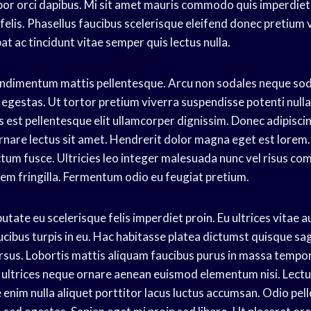
or orci dapibus. Mi sit amet mauris commodo quis imperdiet.
felis. Phasellus faucibus scelerisque eleifend donec pretium 
pat ac tincidunt vitae semper quis lectus nulla.
condimentum mattis pellentesque. Arcu non sodales neque sod
egestas. Ut tortor pretium viverra suspendisse potenti nulla
est pellentesque elit ullamcorper dignissim. Donec adipiscin
 ornare lectus sit amet. Hendrerit dolor magna eget est lorem
ctum fusce. Ultricies leo integer malesuada nunc vel risus c
sem fringilla. Fermentum odio eu feugiat pretium.
putate eu scelerisque felis imperdiet proin. Eu ultrices vitae 
ucibus turpis in eu. Hac habitasse platea dictumst quisque sag
ursus. Lobortis mattis aliquam faucibus purus in massa tempor
 ultrices neque ornare aenean euismod elementum nisi. Lectu
 enim nulla aliquet porttitor lacus luctus accumsan. Odio pe