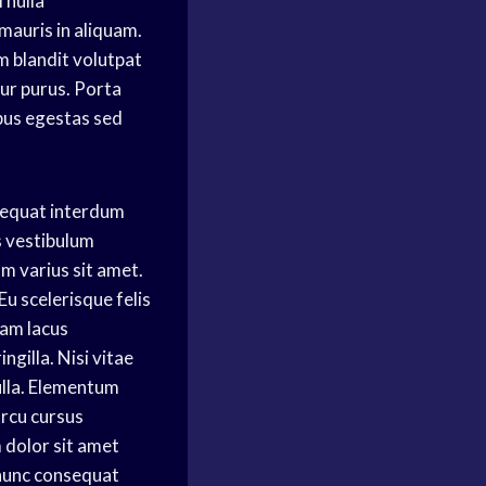
 nulla
mauris in aliquam.
m blandit volutpat
tur purus. Porta
mpus egestas sed
nsequat interdum
s vestibulum
 varius sit amet.
u scelerisque felis
uam lacus
gilla. Nisi vitae
nulla. Elementum
arcu cursus
 dolor sit amet
o nunc consequat