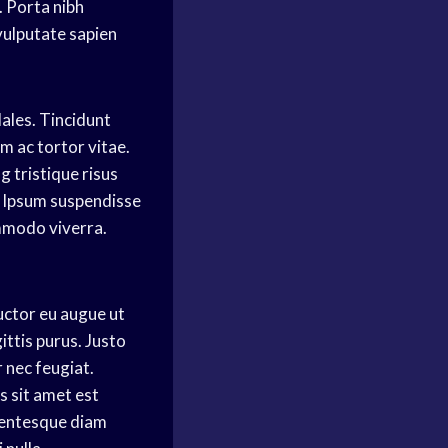
 Porta nibh
vulputate sapien
ales. Tincidunt
m ac tortor vitae.
g tristique risus
. Ipsum suspendisse
ommodo viverra.
auctor eu augue ut
ittis purus. Justo
 nec feugiat.
s sit amet est
llentesque diam