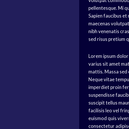
volutpat commodo se
pellentesque. Mi q
Sapien faucibus et 
maecenas volutpat b
nibh venenatis cras
sed risus pretium 
Lorem ipsum dolor 
varius sit amet mat
mattis. Massa sed
Neque vitae tempus
imperdiet proin fe
suspendisse faucibu
suscipit tellus mau
facilisis leo vel fr
euismod quis viverr
consectetur adipisc