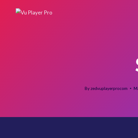
Skip
to
content
By
zedvuplayerprocom
M